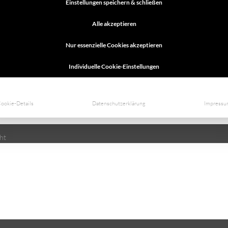
Einstellungen speichern & schließen
lichtfeld)
Alle akzeptieren
Nur essenzielle Cookies akzeptieren
Adresse (Pflichtfeld)
Individuelle Cookie-Einstellungen
ookie-Details
Datenschutzerklärung
Impress
ht