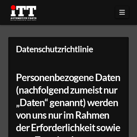
Naviga
Datenschutzrichtlinie
Personenbezogene Daten
(nachfolgend zumeist nur
„Daten“ genannt) werden
von uns nur im Rahmen
der Erforderlichkeit sowie