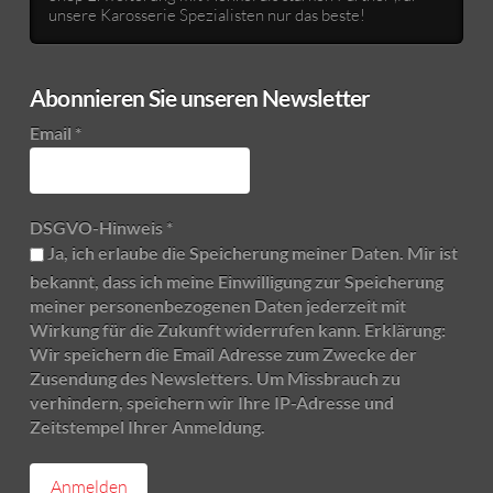
unsere Karosserie Spezialisten nur das beste!
Abonnieren Sie unseren Newsletter
Email
*
DSGVO-Hinweis
*
Ja, ich erlaube die Speicherung meiner Daten. Mir ist
bekannt, dass ich meine Einwilligung zur Speicherung
meiner personenbezogenen Daten jederzeit mit
Wirkung für die Zukunft widerrufen kann. Erklärung:
Wir speichern die Email Adresse zum Zwecke der
Zusendung des Newsletters. Um Missbrauch zu
verhindern, speichern wir Ihre IP-Adresse und
Zeitstempel Ihrer Anmeldung.