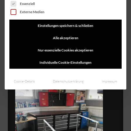
Es folgt eine Liste der Service-Gruppen, für die eine Einwilligung ert
Essenziell
Externe Medien
Einstellungen speichern & schließen
Alle akzeptieren
Nur essenzielle Cookies akzeptieren
Individuelle Cookie-Einstellungen
Cookie-Details
Datenschutzerklärung
Impressum