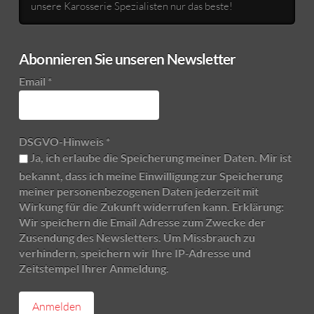
unsere Karosserie Spezialisten nur das beste!
Abonnieren Sie unseren Newsletter
Email
*
DSGVO-Hinweis
*
Ja, ich erlaube die Speicherung meiner Daten. Mir ist
bekannt, dass ich meine Einwilligung zur Speicherung
meiner personenbezogenen Daten jederzeit mit
Wirkung für die Zukunft widerrufen kann. Erklärung:
Wir speichern die Email Adresse zum Zwecke der
Zusendung des Newsletters. Um Missbrauch zu
verhindern, speichern wir Ihre IP-Adresse und
Zeitstempel Ihrer Anmeldung.